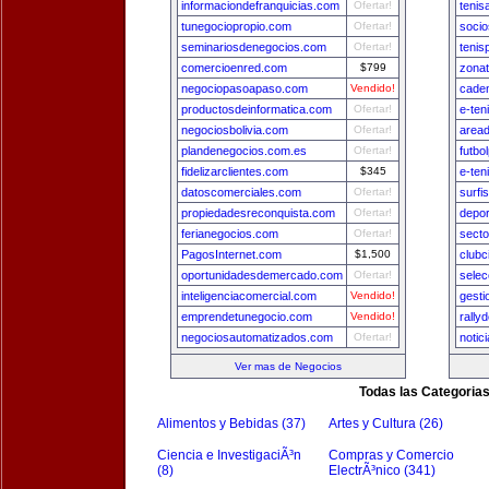
informaciondefranquicias.com
Ofertar!
tenis
tunegociopropio.com
Ofertar!
socio
seminariosdenegocios.com
Ofertar!
tenis
comercioenred.com
$799
zona
negociopasoapaso.com
Vendido!
cade
productosdeinformatica.com
Ofertar!
e-ten
negociosbolivia.com
Ofertar!
area
plandenegocios.com.es
Ofertar!
futbo
fidelizarclientes.com
$345
e-ten
datoscomerciales.com
Ofertar!
surfi
propiedadesreconquista.com
Ofertar!
depo
ferianegocios.com
Ofertar!
secto
PagosInternet.com
$1,500
clubc
oportunidadesdemercado.com
Ofertar!
sele
inteligenciacomercial.com
Vendido!
gest
emprendetunegocio.com
Vendido!
rally
negociosautomatizados.com
Ofertar!
notic
Ver mas de Negocios
Todas las Categoria
Alimentos y Bebidas (37)
Artes y Cultura (26)
Ciencia e InvestigaciÃ³n
Compras y Comercio
(8)
ElectrÃ³nico (341)