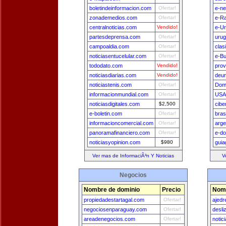
boletindeinformacion.com
Ofertar!
e-n
zonademedios.com
Ofertar!
e-Ra
centralnoticias.com
Vendido!
e-U
partesdeprensa.com
Ofertar!
uru
campoaldia.com
Ofertar!
clas
noticiasentucelular.com
Ofertar!
e-B
tododato.com
Vendido!
prov
noticiasdiarias.com
Vendido!
deu
noticiastenis.com
Ofertar!
Dom
informacionmundial.com
Ofertar!
USA
noticiasdigitales.com
$2,500
cibe
e-boletin.com
Ofertar!
bras
informacioncomercial.com
Ofertar!
arge
panoramafinanciero.com
Ofertar!
e-do
noticiasyopinion.com
$980
guia
Ver mas de InformaciÃ³n Y Noticias
V
Negocios
Nombre de dominio
Precio
Nomb
propiedadestartagal.com
Ofertar!
ajedr
negociosenparaguay.com
Ofertar!
desli
areadenegocios.com
Ofertar!
notic