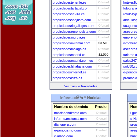
propiedadestenerife.es
Ofertar!
hotelesfl
propiedadestartagal.com
Ofertar!
fotograf
propiedadessevilla.es
Ofertar!
rotulosy
propiedadessanjusto.com
Ofertar!
articulos
propiedadesriogallegos.com
Ofertar!
suagent
propiedadesreconquista.com
Ofertar!
asesore
propiedadesmurcia.es
Ofertar!
emprende
propiedadesmiramar.com
$3,500
inmobilia
propiedadesmalaga.es
Ofertar!
asesores
propiedadesmadrid.es
$2,500
turismo.c
propiedadesmadrid.com.es
Ofertar!
sales24
propiedadeslahabana.com
Ofertar!
solo50.c
propiedadesinternet.es
Ofertar!
e-period
propiedadesibiza.es
Ofertar!
promoci
Ver mas de Novedades
InformaciÃ³n Y Noticias
Nombre de dominio
Precio
Nom
noticiasendirecto.com
Ofertar!
i-gu
informeambiental.com
Ofertar!
e-H
diarioperu.com
Ofertar!
prop
e-periodismo.com
Ofertar!
areq
e-mapa.com
Ofertar!
bar