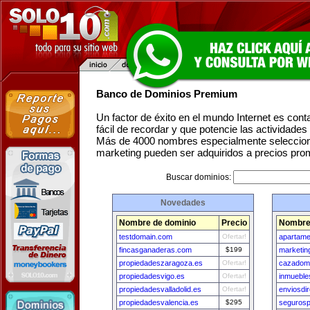
Banco de Dominios Premium
Un factor de éxito en el mundo Internet es con
fácil de recordar y que potencie las actividade
Más de 4000 nombres especialmente seleccion
marketing pueden ser adquiridos a precios pro
Buscar dominios:
Novedades
Nombre de dominio
Precio
Nombre
testdomain.com
Ofertar!
apartam
fincasganaderas.com
$199
marketin
propiedadeszaragoza.es
Ofertar!
cazadom
propiedadesvigo.es
Ofertar!
inmueble
propiedadesvalladolid.es
Ofertar!
enviosdi
propiedadesvalencia.es
$295
seguros