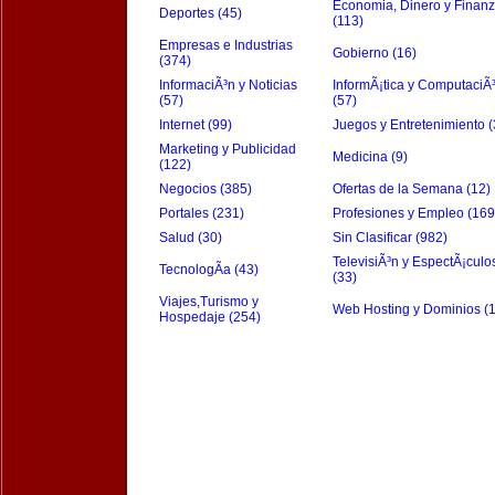
Economia, Dinero y Finan
Deportes (45)
(113)
Empresas e Industrias
Gobierno (16)
(374)
InformaciÃ³n y Noticias
InformÃ¡tica y ComputaciÃ
(57)
(57)
Internet (99)
Juegos y Entretenimiento (
Marketing y Publicidad
Medicina (9)
(122)
Negocios (385)
Ofertas de la Semana (12)
Portales (231)
Profesiones y Empleo (169
Salud (30)
Sin Clasificar (982)
TelevisiÃ³n y EspectÃ¡culo
TecnologÃ­a (43)
(33)
Viajes,Turismo y
Web Hosting y Dominios (
Hospedaje (254)