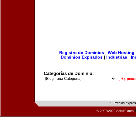
Registro de Dominios
|
Web Hosting
Dominios Expirados
|
Industrias
|
In
Categorías de Dominio:
[Pág. princi
** Precios expre
© 2002/2022 Solo10.com