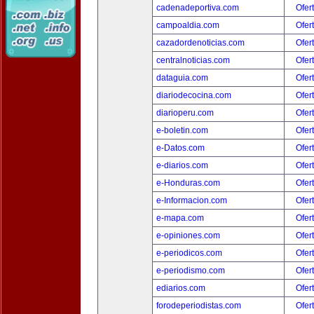
cadenadeportiva.com
Ofer
campoaldia.com
Ofer
cazadordenoticias.com
Ofer
centralnoticias.com
Ofer
dataguia.com
Ofer
diariodecocina.com
Ofer
diarioperu.com
Ofer
e-boletin.com
Ofer
e-Datos.com
Ofer
e-diarios.com
Ofer
e-Honduras.com
Ofer
e-Informacion.com
Ofer
e-mapa.com
Ofer
e-opiniones.com
Ofer
e-periodicos.com
Ofer
e-periodismo.com
Ofer
ediarios.com
Ofer
forodeperiodistas.com
Ofer