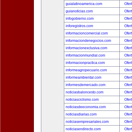
guialatinoamerica.com
Ofer
guianoticias.com
Ofer
infogobierno.com
Ofer
inforegistros.com
Ofer
informacioncomercial.com
Ofer
informaciondenegocios.com
Ofer
informacionexclusiva.com
Ofer
informacionmundial.com
Ofer
informacionpractica.com
Ofer
informeagropecuario.com
Ofer
informeambiental.com
Ofer
informesdemercado.com
Ofer
noticiasbaloncesto.com
Ofer
noticiasciclismo.com
Ofer
noticiasdeeconomia.com
Ofer
noticiasdiarias.com
Ofer
noticiasempresariales.com
Ofer
noticiasendirecto.com
Ofer