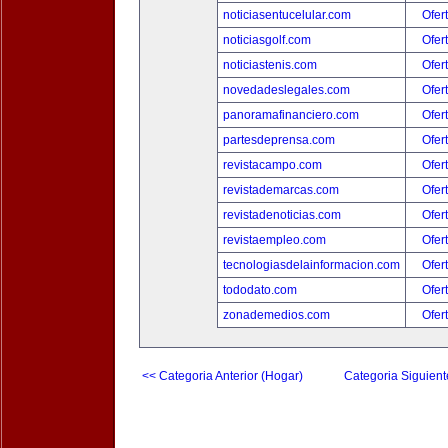
noticiasentucelular.com
Ofer
noticiasgolf.com
Ofer
noticiastenis.com
Ofer
novedadeslegales.com
Ofer
panoramafinanciero.com
Ofer
partesdeprensa.com
Ofer
revistacampo.com
Ofer
revistademarcas.com
Ofer
revistadenoticias.com
Ofer
revistaempleo.com
Ofer
tecnologiasdelainformacion.com
Ofer
tododato.com
Ofer
zonademedios.com
Ofer
<< Categoria Anterior (Hogar)
Categoria Siguient