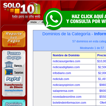
Dominios de la Categoría -
Infor
57 dominios en esta categ
Mostrando 1 de 57
Nombre de Dominio
Precio
noticiasurgentes.com
$10,0
noticiasdigitales.com
$2,50
infodiario.com
$2,00
noticlub.com
$1,49
noticiasyopinion.com
$980
salaprensa.com
$600
novedadesonline.com
$550
boletindeinformacion.com
Ofer