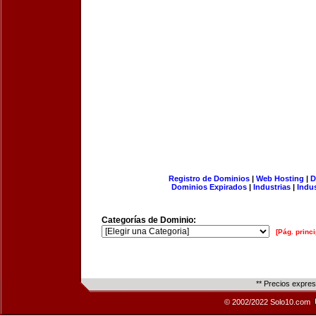
Registro de Dominios
|
Web Hosting
|
D
Dominios Expirados
|
Industrias
|
Indu
Categorías de Dominio:
[Pág. princi
** Precios expre
© 2002/2022 Solo10.com