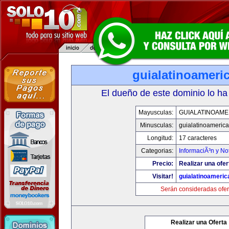
guialatinoameri
El dueño de este dominio lo ha
Mayusculas:
GUIALATINOAME
Minusculas:
guialatinoameric
Longitud:
17 caracteres
Categorias:
InformaciÃ³n y Not
Precio:
Realizar una ofer
Visitar!
guialatinoameri
Serán consideradas ofer
Realizar una Oferta