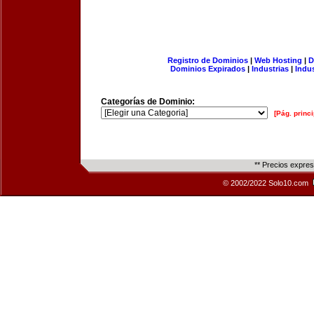
Registro de Dominios
|
Web Hosting
|
D
Dominios Expirados
|
Industrias
|
Indu
Categorías de Dominio:
[Pág. princi
** Precios expre
© 2002/2022 Solo10.com