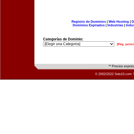
Registro de Dominios
|
Web Hosting
|
D
Dominios Expirados
|
Industrias
|
Indu
Categorías de Dominio:
[Pág. princi
** Precios expre
© 2002/2022 Solo10.com