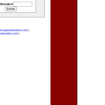
Ofrecido $
recuperarlasalud.com
|
fesionales.com
|