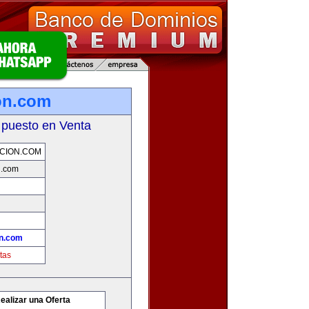
on.com
 puesto en Venta
CION.COM
n.com
n.com
tas
ealizar una Oferta