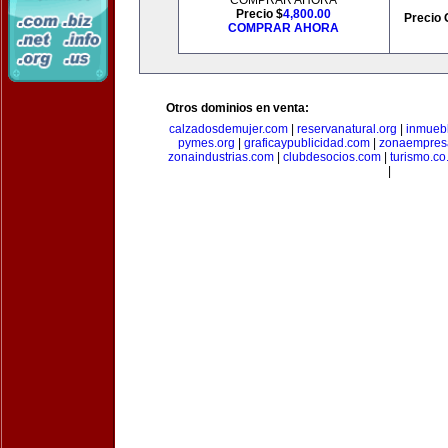
COMPRAR AHORA
Precio $
4,800.00
Precio 
COMPRAR AHORA
Otros dominios en venta:
calzadosdemujer.com
|
reservanatural.org
|
inmueb
pymes.org
|
graficaypublicidad.com
|
zonaempresa
zonaindustrias.com
|
clubdesocios.com
|
turismo.co.
|