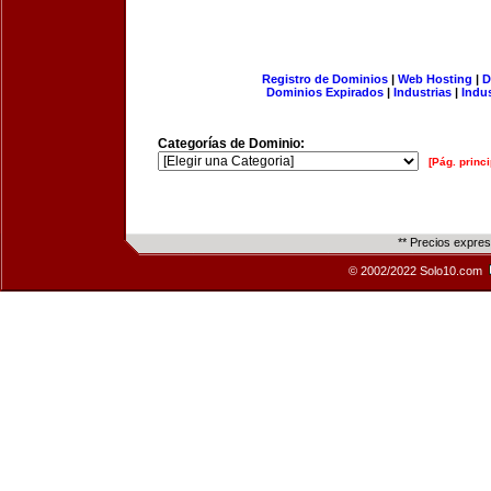
Registro de Dominios
|
Web Hosting
|
D
Dominios Expirados
|
Industrias
|
Indu
Categorías de Dominio:
[Pág. princi
** Precios expre
© 2002/2022 Solo10.com