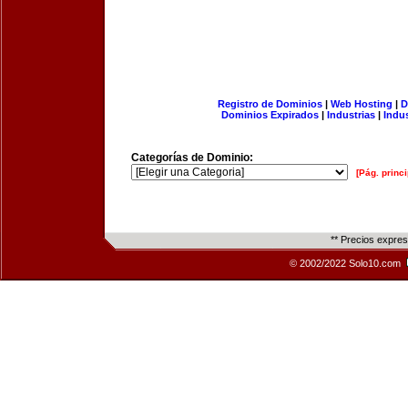
Registro de Dominios
|
Web Hosting
|
D
Dominios Expirados
|
Industrias
|
Indu
Categorías de Dominio:
[Pág. princi
** Precios expre
© 2002/2022 Solo10.com