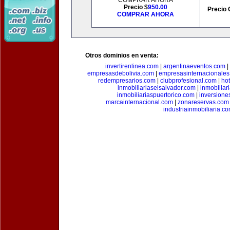
COMPRAR AHORA
Precio $
950.00
Precio 
COMPRAR AHORA
Otros dominios en venta:
invertirenlinea.com
|
argentinaeventos.com
|
empresasdebolivia.com
|
empresasinternacionale
redempresarios.com
|
clubprofesional.com
|
ho
inmobiliariaselsalvador.com
|
inmobilia
inmobiliariaspuertorico.com
|
inversione
marcainternacional.com
|
zonareservas.com
industriainmobiliaria.c