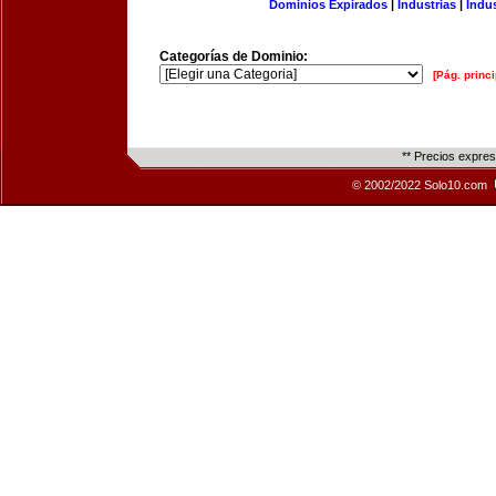
Dominios Expirados
|
Industrias
|
Indu
Categorías de Dominio:
[Pág. princi
** Precios expre
© 2002/2022 Solo10.com