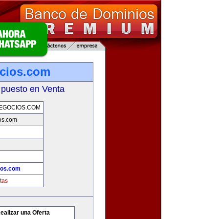
cios.com
 puesto en Venta
EGOCIOS.COM
os.com
ios.com
tas
ealizar una Oferta