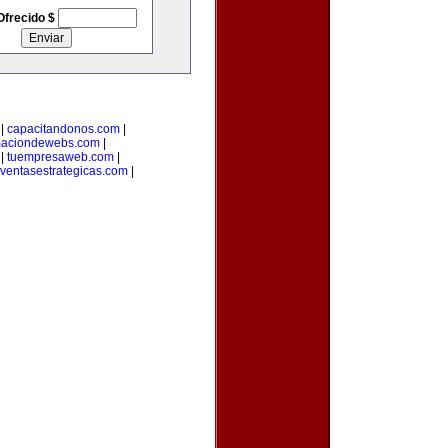
Ofrecido $
|
capacitandonos.com
|
maciondewebs.com
|
|
tuempresaweb.com
|
ventasestrategicas.com
|