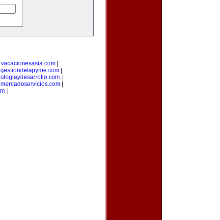
|
vacacionesasia.com
|
|
gestiondelapyme.com
|
nologiaydesarrollo.com
|
|
mercadoservicios.com
|
om
|