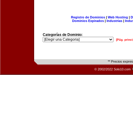
Registro de Dominios
|
Web Hosting
|
D
Dominios Expirados
|
Industrias
|
Indu
Categorías de Dominio:
[Pág. princi
** Precios expre
© 2002/2022 Solo10.com