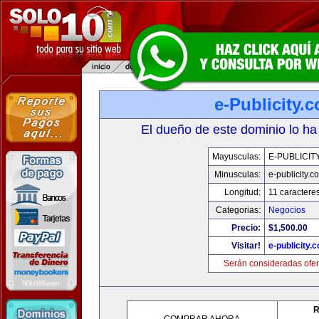
e-Publicity.
El dueño de este dominio lo ha
Mayusculas:
E-PUBLICIT
Minusculas:
e-publicity.c
Longitud:
11 caractere
Categorias:
Negocios
Precio:
$1,500.00
Visitar!
e-publicity.
Serán consideradas ofer
R