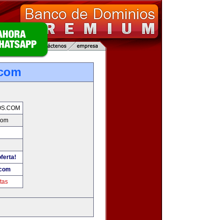
.com
OS.COM
com
ferta!
.com
tas