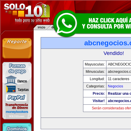
abcnegocios
Vendido!
Mayusculas:
ABCNEGOCI
Minusculas:
abcnegocios.
Longitud:
11 caracteres
Categorias:
Negocios
Precio:
Realizar una o
Visitar!
abcnegocios
Serán consideradas ofer